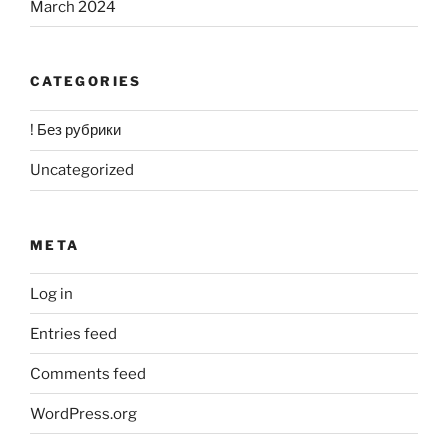
March 2024
CATEGORIES
! Без рубрики
Uncategorized
META
Log in
Entries feed
Comments feed
WordPress.org